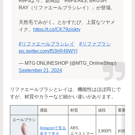
ReFaより、新商品「ReFa AILE BRUSH
RAY（リファエールブラシレイ）」が登場。
天然毛でみがく。とかすたび、上質なツヤメ
イク。
https://t.co/CK79ziokty
#リファエールブラシレイ
#リファブラシ
pic.twitter.com/f53hR49WYI
— MTG ONLINESHOP (@MTG_OnlineShop)
September 21, 2024
リファエールブラシとレイは、機能性はほぼ同じで
すが、材質やカラーなど細かい違いがあります。
通販
材質
値段
重量
エールブラシ
Amazonで見る
ABS,
3,800円
約90g
楽天で見る
エラストマー