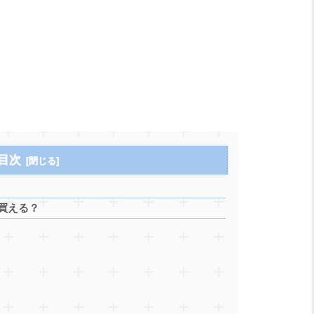
目次
で買える？