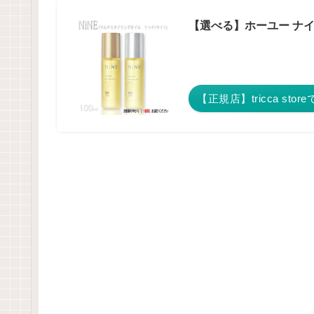
【選べる】ホーユー ナイン
【正規店】tricca stor